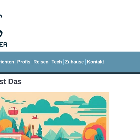
ichten
Profis
Reisen
Tech
Zuhause
Kontakt
st Das