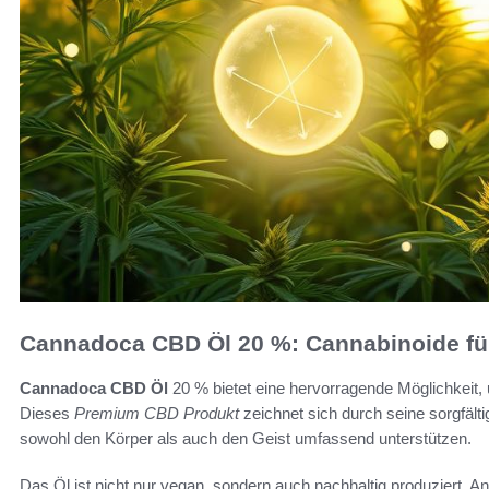
Cannadoca CBD Öl 20 %: Cannabinoide für
Cannadoca CBD Öl
20 % bietet eine hervorragende Möglichkeit,
Dieses
Premium CBD Produkt
zeichnet sich durch seine sorgfält
sowohl den Körper als auch den Geist umfassend unterstützen.
Das Öl ist nicht nur vegan, sondern auch nachhaltig produziert. Anw