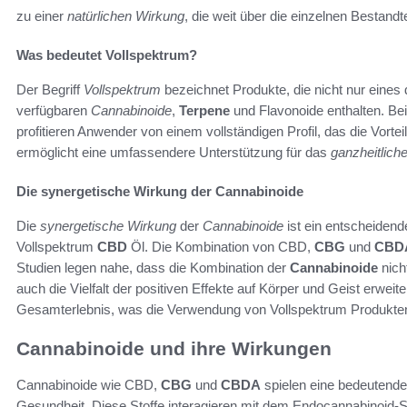
zu einer
natürlichen Wirkung
, die weit über die einzelnen Bestandt
Was bedeutet Vollspektrum?
Der Begriff
Vollspektrum
bezeichnet Produkte, die nicht nur eines
verfügbaren
Cannabinoide
,
Terpene
und Flavonoide enthalten. B
profitieren Anwender von einem vollständigen Profil, das die Vort
ermöglicht eine umfassendere Unterstützung für das
ganzheitlich
Die synergetische Wirkung der Cannabinoide
Die
synergetische Wirkung
der
Cannabinoide
ist ein entscheidend
Vollspektrum
CBD
Öl. Die Kombination von CBD,
CBG
und
CBD
Studien legen nahe, dass die Kombination der
Cannabinoide
nicht
auch die Vielfalt der positiven Effekte auf Körper und Geist erwei
Gesamterlebnis, was die Verwendung von Vollspektrum Produkten
Cannabinoide und ihre Wirkungen
Cannabinoide wie CBD,
CBG
und
CBDA
spielen eine bedeutende 
Gesundheit. Diese Stoffe interagieren mit dem Endocannabinoid-