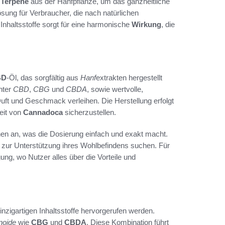
e
Terpene
aus der Hanfpflanze, um das ganzheitliche
ösung für Verbraucher, die nach natürlichen
nhaltsstoffe sorgt für eine harmonische
Wirkung
, die
BD
-Öl, das sorgfältig aus
Hanf
extrakten hergestellt
nter
CBD
,
CBG
und
CBDA
, sowie wertvolle,
Duft und Geschmack verleihen. Die Herstellung erfolgt
eit von
Cannadoca
sicherzustellen.
hen an, was die Dosierung einfach und exakt macht.
l zur Unterstützung ihres Wohlbefindens suchen. Für
ung, wo Nutzer alles über die Vorteile und
einzigartigen Inhaltsstoffe hervorgerufen werden.
noide
wie
CBG
und
CBDA
. Diese Kombination führt