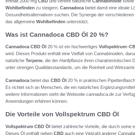
enthält 2000 mg
CBD
und vereint natürliche
Cannabinoide
sowi
Wohlbefinden
zu steigern.
Cannadoca
bietet damit eine ideale L
Gesundheitsalternativen suchen. Die Synergie der verschiedenen I
das allgemeine
Wohlbefinden
unterstützt.
Was ist Cannadoca CBD Öl 20 %?
Cannadoca CBD Öl
20 % ist ein hochwertiges
Vollspektrum
–
C
wird. Dieses Produkt enthält eine Vielfalt von Cannabinoiden, daru
natürliche
Terpene
, die der
Hanf
pflanze ihren charakteristischen 
unter strengen Qualitätsstandards, um die Reinheit und Wirksamk
Cannadoca
bietet das
CBD Öl
20 % in praktischen Pipettenflasc
Es richtet sich an Menschen, die ein natürliches Ergänzungsmitte
weitere Informationen steht die Webseite
cannadoca.de
zur Verfüg
Anwendungen erfahren können.
Die Vorteile von Vollspektrum CBD Öl
Vollspektrum
CBD Öl
bietet zahlreiche Vorteile, die durch seine 
Dieses Öl enthält neben
CBD
auch eine Vielzahl anderer
Cannabi