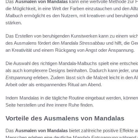
Das
Ausmalen von Mandalas
kann eine wertvolle Methode zur 
die Möglichkeit, in eine Welt der Farben einzutauchen und den Allt
Malbuch
ermöglicht es den Nutzern, mit kreativen und beruhigend
stärken.
Das Erstellen von beruhigenden Kunstwerken kann zu einem wichti
des Ausmalens fördert den
Mandala Stressabbau
und hilft, die G
an Kreativität und einem Rückgang von Angst oder Anspannung.
Die Auswahl des richtigen Mandala-Malbuchs spielt eine entscheid
als auch komplexere Designs beinhalten. Dadurch kann jeder, un
Entspannung
erleben. Zudem lässt sich die Malzeit leicht in den Al
Arbeit oder als entspannendes Ritual am Abend.
Indem Mandalas in die tägliche Routine eingebaut werden, können N
Seite herstellen und ihre innere Ruhe finden.
Vorteile des Ausmalens von Mandalas
Das
Ausmalen von Mandalas
bietet zahlreiche positive Effekte a
Menschen erleben eine deutliche
Mandala Entspannung
während s