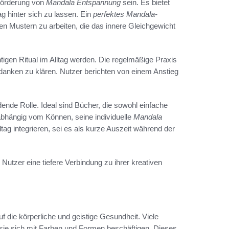
Förderung von
Mandala Entspannung
sein. Es bietet
ag hinter sich zu lassen. Ein
perfektes Mandala-
en Mustern zu arbeiten, die das innere Gleichgewicht
gen Ritual im Alltag werden. Die regelmäßige Praxis
edanken zu klären. Nutzer berichten von einem Anstieg
ende Rolle. Ideal sind Bücher, die sowohl einfache
abhängig vom Können, seine individuelle
Mandala
ltag integrieren, sei es als kurze Auszeit während der
utzer eine tiefere Verbindung zu ihrer kreativen
uf die körperliche und geistige Gesundheit. Viele
ie sich mit Farben und Formen beschäftigen. Dieses