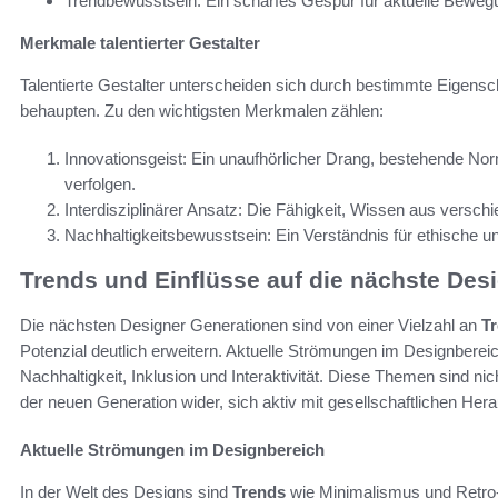
Trendbewusstsein: Ein scharfes Gespür für aktuelle Beweg
Merkmale talentierter Gestalter
Talentierte Gestalter unterscheiden sich durch bestimmte Eigenscha
behaupten. Zu den wichtigsten Merkmalen zählen:
Innovationsgeist: Ein unaufhörlicher Drang, bestehende No
verfolgen.
Interdisziplinärer Ansatz: Die Fähigkeit, Wissen aus versch
Nachhaltigkeitsbewusstsein: Ein Verständnis für ethische u
Trends und Einflüsse auf die nächste Des
Die nächsten Designer Generationen sind von einer Vielzahl an
T
Potenzial deutlich erweitern. Aktuelle Strömungen im Designbere
Nachhaltigkeit, Inklusion und Interaktivität. Diese Themen sind n
der neuen Generation wider, sich aktiv mit gesellschaftlichen He
Aktuelle Strömungen im Designbereich
In der Welt des Designs sind
Trends
wie Minimalismus und Retro-