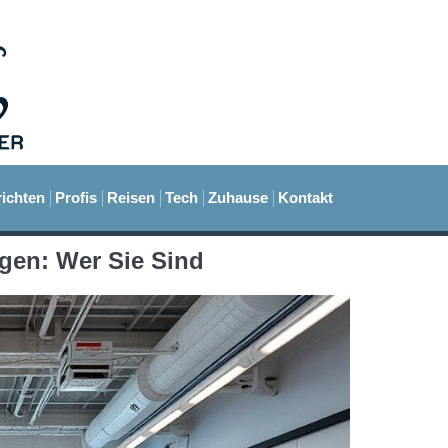
ichten
Profis
Reisen
Tech
Zuhause
Kontakt
gen: Wer Sie Sind