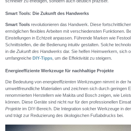
schneller zu erledigen, sondern auch deutlich präziser.
Smart Tools: Die Zukunft des Handwerks
Smart Tools
revolutionieren das Handwerk. Diese fortschrittlich
ermöglichen flexibles Arbeiten mit verschiedensten Funktionen. B
Einstellungen in Echtzeit anpassen. Führende Marken wie Festool
Schnittstellen, die die Bedienung intuitiv gestalten. Solche techno
in die
Zukunft des Handwerks
dar. Sie helfen Heimwerkern, sich op
umfangreiche
DIY-Tipps
, um die Effektivität zu steigern.
Energieeffiziente Werkzeuge für nachhaltige Projekte
Die Bedeutung von
energieeffizienten Werkzeugen
nimmt in der he
umweltfreundliche Materialien und zeichnen sich durch geringen 
renommierten Herstellern wie Makita und Bosch zeigen, wie Leis
können. Diese Geräte sind nicht nur für den professionellen Einsat
Projekte
im DIY-Bereich. Die Integration solcher Werkzeuge in d
und trägt zur Reduzierung des ökologischen Fußabdrucks bei.