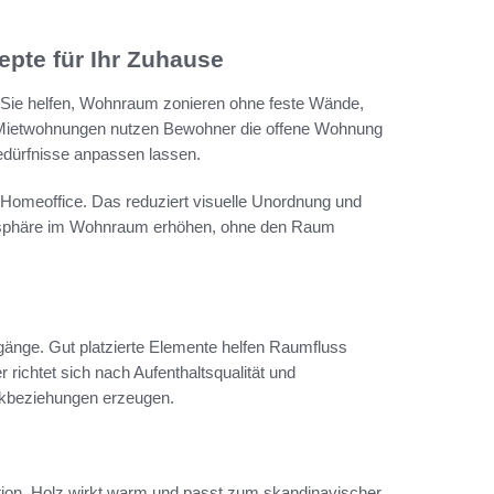
pte für Ihr Zuhause
n. Sie helfen, Wohnraum zonieren ohne feste Wände,
In Mietwohnungen nutzen Bewohner die offene Wohnung
Bedürfnisse anpassen lassen.
 Homeoffice. Das reduziert visuelle Unordnung und
atsphäre im Wohnraum erhöhen, ohne den Raum
änge. Gut platzierte Elemente helfen Raumfluss
ichtet sich nach Aufenthaltsqualität und
ckbeziehungen erzeugen.
tion. Holz wirkt warm und passt zum skandinavischer