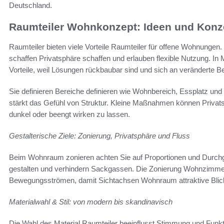
Deutschland.
Raumteiler Wohnkonzept: Ideen und Konze
Raumteiler bieten viele Vorteile Raumteiler für offene Wohnunge
schaffen Privatsphäre schaffen und erlauben flexible Nutzung. 
Vorteile, weil Lösungen rückbaubar sind und sich an veränderte 
Sie definieren Bereiche definieren wie Wohnbereich, Essplatz und
stärkt das Gefühl von Struktur. Kleine Maßnahmen können Priv
dunkel oder beengt wirken zu lassen.
Gestalterische Ziele: Zonierung, Privatsphäre und Fluss
Beim Wohnraum zonieren achten Sie auf Proportionen und Durchg
gestalten und verhindern Sackgassen. Die Zonierung Wohnzimmer r
Bewegungsströmen, damit Sichtachsen Wohnraum attraktive Bli
Materialwahl & Stil: von modern bis skandinavisch
Die Wahl des Material Raumteiler beeinflusst Stimmung und Funk