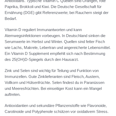
Antioxidans. Typische Vitamin C Quellen sind Orangen, rote
Paprika, Brokkoli und Kiwi. Die Deutsche Gesellschaft für
Ernährung (DGE) gibt Referenzwerte; bei Rauchern steigt der
Bedarf.
Vitamin D reguliert Immunantworten und kann
Atemwegsinfektionen vorbeugen. In Deutschland sinken die
Serumwerte im Herbst und Winter. Quellen sind fetter Fisch
wie Lachs, Makrele, Lebertran und angereicherte Lebensmittel.
Ein Vitamin D Supplement empfiehlt sich nach Bestimmung
des 25(OH)D-Spiegels durch den Hausarzt.
Zink und Selen sind wichtig für Teilung und Funktion von
Immunzellen. Gute Zinklieferanten sind Fleisch, Austern,
Vollkorn und Hülsenfrüchte. Selen findest du in Paranüssen
und Meeresfrüchten. Bei einseitiger Kost kann ein Mangel
auftreten.
Antioxidantien und sekundäre Pflanzenstoffe wie Flavonoide,
Carotinoide und Polyphenole schützen vor oxidativem Stress.