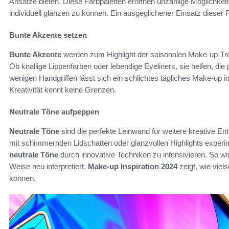
Ansätze bieten. Diese Farbpaletten eröffnen unzählige Möglichkei
individuell glänzen zu können. Ein ausgeglichener Einsatz diese
Bunte Akzente setzen
Bunte Akzente
werden zum Highlight der saisonalen Make-up-Tre
Ob knallige Lippenfarben oder lebendige Eyeliners, sie helfen, die
wenigen Handgriffen lässt sich ein schlichtes tägliches Make-up i
Kreativität kennt keine Grenzen.
Neutrale Töne aufpeppen
Neutrale Töne
sind die perfekte Leinwand für weitere kreative En
mit schimmernden Lidschatten oder glanzvollen Highlights experi
neutrale Töne
durch innovative Techniken zu intensivieren. So w
Weise neu interpretiert.
Make-up Inspiration 2024
zeigt, wie viel
können.