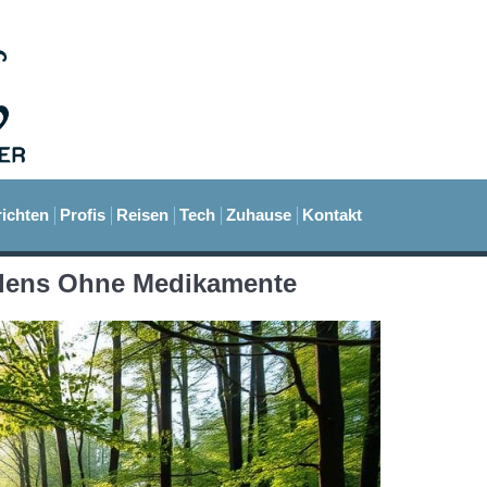
ichten
Profis
Reisen
Tech
Zuhause
Kontakt
eilens Ohne Medikamente