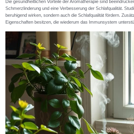
Die gesundheitlichen Vorteile der Aromatherapie sind beeindruck
Schmerzlinderung und eine Verbesserung der Schlafqualität. Studi
beruhigend wirken, sondern auch die Schlafqualität fördern. Zusä
Eigenschaften besitzen, die wiederum das Immunsystem unterstü