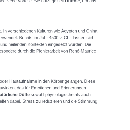
elische Vorteile. Sie nutzt gezielt
Duftöle
, um das
ck. In verschiedenen Kulturen wie Ägypten und China
verwendet. Bereits im Jahr 4500 v. Chr. lassen sich
n und heilenden Kontexten eingesetzt wurden. Die
esondere durch die Pionierarbeit von René-Maurice
n oder Hautaufnahme in den Körper gelangen. Diese
zuwirken, das für Emotionen und Erinnerungen
atürliche Düfte
sowohl physiologische als auch
elfen dabei, Stress zu reduzieren und die Stimmung