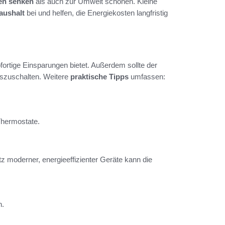
en senken
als auch zur Umwelt schonen. Kleine
aushalt
bei und helfen, die Energiekosten langfristig
ofortige Einsparungen bietet. Außerdem sollte der
uszuschalten. Weitere
praktische Tipps
umfassen:
hermostate.
tz moderner, energieeffizienter Geräte kann die
n.