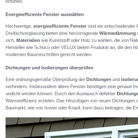
erhöhen.
Energieeffiziente Fenster auswählen
Hochwertige,
energieeffiziente Fenster
sind ein entscheidender F
Dreifachverglasung bieten eine hervorragende
Wärmedämmung
u
sich,
Materialien
wie Kunststoff oder Holz zu wählen, die von Natu
Hersteller wie Schüco oder VELUX bieten Produkte an, die den h
modernen Bauvorschriften gerecht werden.
Dichtungen und Isolierungen überprüfen
Eine ordnungsgemäße Überprüfung der
Dichtungen
und
Isolier
verhindern. Insbesondere ältere Fenster benötigen eine genaue In
undicht werden können. Durch den Austausch defekter
Dichtung
Wärmeeffizienz erzielen. Das Hinzufügen von neuen Dichtungen o
Baumarkt, wie von Isover oder Knauf, kann dazu beitragen, die En