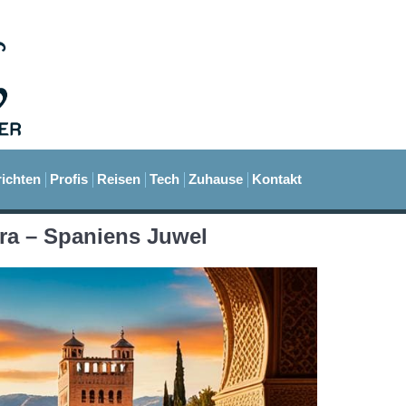
ichten
Profis
Reisen
Tech
Zuhause
Kontakt
ra – Spaniens Juwel