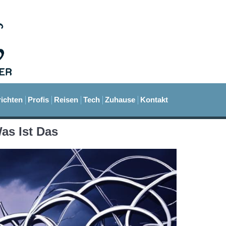
ichten
Profis
Reisen
Tech
Zuhause
Kontakt
as Ist Das