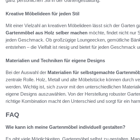
ganz persönlichen Stil in der Gartengestaltung.
Kreative Möbelideen für jeden Stil
Mit einer Vielzahl an kreativen Möbelideen lässt sich der Garten 
Gartenmöbel aus Holz selber machen
möchte, findet nicht nur
jeden Geschmack. Ob großzügige Loungeecken, gemütliche Bänke o
entstehen – die Vielfalt ist riesig und bietet für jeden Geschmac
Materialien und Techniken für eigene Designs
Bei der Auswahl der
Materialien für selbstgemachte Gartenmöb
zentrale Rolle. Holz, Metall und alte Möbelstücke können durch v
werden. Wichtig ist, sich zuvor mit den unterschiedlichen Materia
eigene Designs auszuwählen. Von der Herstellung robuster Gartenbä
richtige Kombination macht den Unterschied und sorgt für ein ha
FAQ
Wie kann ich meine Gartenmöbel individuell gestalten?
Es gibt viele Möglichkeiten, Gartenmöbel selbst zu gestalten. Man