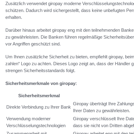
Zusätzlich verwendet giropay moderne Verschlüsselungstechnolo
schützen. Dadurch wird sichergestellt, dass keine unbefugten Pers
erhalten.
Darüber hinaus arbeitet giropay eng mit den teilnehmenden Ban
zu gewährleisten. Die Banken führen regelmäßige Sicherheitsüber
vor Angriffen geschützt sind.
Um Ihnen zusätzliche Sicherheit zu bieten, empfiehlt giropay, be
zahlen“ Logo zu achten. Dieses Logo zeigt an, dass der Händler 
strengen Sicherheitsstandards folgt.
Sicherheitsmerkmale von giropay:
Sicherheitsmerkmal
Giropay überträgt Ihre Zahlungs
Direkte Verbindung zu Ihrer Bank
Ihrer Daten zu gewährleisten.
Verwendung moderner
Giropay verschlüsselt Ihre Dat
Verschlüsselungstechnologien
dass sie nicht von Dritten abg
Zusammenarbeit mit
Giropay arbeitet eng mit den