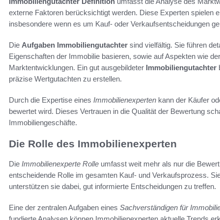
Immobiliengutachter Definition
umfasst die Analyse des Marktwe
externe Faktoren berücksichtigt werden. Diese Experten spielen 
insbesondere wenn es um Kauf- oder Verkaufsentscheidungen ge
Die
Aufgaben Immobiliengutachter
sind vielfältig. Sie führen d
Eigenschaften der Immobilie basieren, sowie auf Aspekten wie der 
Marktentwicklungen. Ein gut ausgebildeter
Immobiliengutachter
präzise Wertgutachten zu erstellen.
Durch die Expertise eines
Immobilienexperten
kann der Käufer oder
bewertet wird. Dieses Vertrauen in die Qualität der Bewertung scha
Immobiliengeschäfte.
Die Rolle des Immobilienexperten
Die
Immobilienexperte Rolle
umfasst weit mehr als nur die Bewert
entscheidende Rolle im gesamten Kauf- und Verkaufsprozess. Si
unterstützen sie dabei, gut informierte Entscheidungen zu treffen.
Eine der zentralen Aufgaben eines
Sachverständigen für Immobili
fundierte Analysen können Immobilienexperten aktuelle Trends e