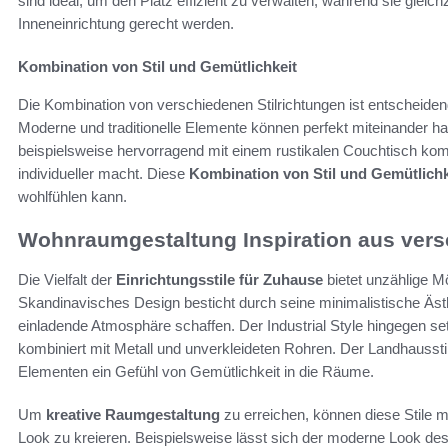
sind ideal, um den Platz effizient zu verwalten, während sie gleic
Inneneinrichtung gerecht werden.
Kombination von Stil und Gemütlichkeit
Die Kombination von verschiedenen Stilrichtungen ist entscheide
Moderne und traditionelle Elemente können perfekt miteinander h
beispielsweise hervorragend mit einem rustikalen Couchtisch ko
individueller macht. Diese
Kombination von Stil und Gemütlichk
wohlfühlen kann.
Wohnraumgestaltung Inspiration aus vers
Die Vielfalt der
Einrichtungsstile für Zuhause
bietet unzählige Mö
Skandinavisches Design besticht durch seine minimalistische Ästhet
einladende Atmosphäre schaffen. Der Industrial Style hingegen set
kombiniert mit Metall und unverkleideten Rohren. Der Landhausstil
Elementen ein Gefühl von Gemütlichkeit in die Räume.
Um
kreative Raumgestaltung
zu erreichen, können diese Stile m
Look zu kreieren. Beispielsweise lässt sich der moderne Look des