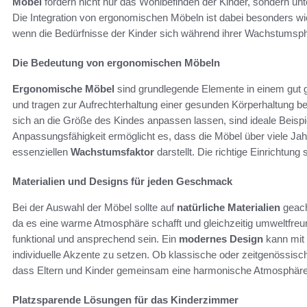
Möbel
fördern nicht nur das Wohlbefinden der Kinder, sondern un
Die Integration von ergonomischen Möbeln ist dabei besonders wic
wenn die Bedürfnisse der Kinder sich während ihrer Wachstumsp
Die Bedeutung von ergonomischen Möbeln
Ergonomische Möbel
sind grundlegende Elemente in einem gut g
und tragen zur Aufrechterhaltung einer gesunden Körperhaltung bei
sich an die Größe des Kindes anpassen lassen, sind ideale Beisp
Anpassungsfähigkeit ermöglicht es, dass die Möbel über viele Ja
essenziellen
Wachstumsfaktor
darstellt. Die richtige Einrichtung
Materialien und Designs für jeden Geschmack
Bei der Auswahl der Möbel sollte auf
natürliche Materialien
geach
da es eine warme Atmosphäre schafft und gleichzeitig umweltfreun
funktional und ansprechend sein. Ein
modernes Design
kann mit 
individuelle Akzente zu setzen. Ob klassische oder zeitgenössische
dass Eltern und Kinder gemeinsam eine harmonische Atmosphäre 
Platzsparende Lösungen für das Kinderzimmer