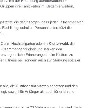
erspaß* mit der Erkundung atemberaubender
ruppen ihre Fähigkeiten im Klettern erweitern,
stattet, die dafür sorgen, dass jeder Teilnehmer sich
t. Fachlich geschultes Personal unterstützt die
n.
t. Ob im Hochseilgarten oder im
Kletterwald
, die
r Zusammengehörigkeit und stärken den
 unvergessliche Erinnerungen beim Klettern zu
chen Fitness bei, sondern auch zur Stärkung sozialer
r alle, die
Outdoor Aktivitäten
schätzen und den
legt, sowohl für Anfänger als auch für erfahrene
nlagen von bis zu 20 Metern angeordnet sind. Jeder