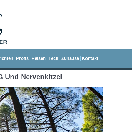
ichten
Profis
Reisen
Tech
Zuhause
Kontakt
aß Und Nervenkitzel