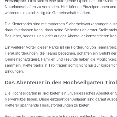
Freizeitpark Tirol
stellen eine aufregende Option dar, um *Klett
Naturlandschaften zu verbinden. Hier können Einzelpersonen und G
während sie gleichzeitig die Gemeinschaft stärken.
Die Kletterparks sind mit modernen Sicherheitsvorkehrungen ausge
darauf verlassen kann, dass seine Sicherheit an erster Stelle steh
Besucher, sodass sich jeder auf das Abenteuer konzentrieren kan
Ein weiterer Vorteil dieser Parks ist die Förderung von Teamarbei
Herausforderungen, die Teams begegnen, schaffen ein Gefühl de
Gemeinschaftsgeist. Familien und Freunde haben die Möglichkeit,
sammeln. Kletterparks in Tirol tragen somit nicht nur zur körperli
Bindungen.
Das Abenteuer in den Hochseilgärten Tirol
Die Hochseilgärten in Tirol bieten ein unvergessliches Abenteuer fü
Nervenkitzel lieben. Diese einzigartigen Anlagen sind darauf ausge
Kletterer spannende Herausforderungen zu bieten.
Besucher können verschiedenste Parcours entdecken, die in Höhe