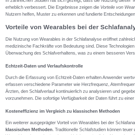
In zahlreichen Studien hat sich gezeigt, dass die Nutzung dieser 
erheblich verbessert. Die Ergebnisse zeigen die
Vorteile von Wear
Nutzern helfen, Muster zu erkennen und fundierte Entscheidungen 
Vorteile von Wearables bei der Schlafanal
Die Nutzung von Wearables in der Schlafanalyse eröffnet zahlreiche
medizinische Fachkräfte von Bedeutung sind. Diese Technologien 
Überwachung des Schlafverhaltens, was zu einem besseren Verst
Echtzeit-Daten und Verlaufskontrolle
Durch die Erfassung von Echtzeit-Daten erhalten Anwender wertvo
erfassen verschiedene Parameter wie Herzfrequenz, Atemfreque
Ärzten, den Schlafverlauf kontinuierlich zu analysieren und gege
vorzunehmen. Die sofortige Verfügbarkeit der Daten führt zu ein
Kosteneffizienz im Vergleich zu klassischen Methoden
Ein weiterer ausgeprägter Vorteil von Wearables bei der Schlafana
klassischen Methoden
. Traditionelle Schlafstudien können teue