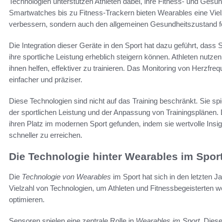
Technologien unterstützen Athleten dabei, ihre Fitness- und Ges
Smartwatches bis zu Fitness-Trackern bieten Wearables eine Vielz
verbessern, sondern auch den allgemeinen Gesundheitszustand f
Die Integration dieser Geräte in den Sport hat dazu geführt, dass 
ihre sportliche Leistung erheblich steigern können. Athleten nut
ihnen helfen, effektiver zu trainieren. Das Monitoring von Herzfre
einfacher und präziser.
Diese Technologien sind nicht auf das Training beschränkt. Sie sp
der sportlichen Leistung und der Anpassung von Trainingsplänen
ihren Platz im modernen Sport gefunden, indem sie wertvolle Insight
schneller zu erreichen.
Die Technologie hinter Wearables im Spor
Die
Technologie von Wearables
im Sport hat sich in den letzten J
Vielzahl von Technologien, um Athleten und Fitnessbegeisterten wer
optimieren.
Sensoren spielen eine zentrale Rolle in
Wearables im Sport
. Diese