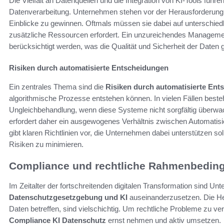
Die Vielfalt an Datenquellen und die Integration von KI-Tools führe
Datenverarbeitung. Unternehmen stehen vor der Herausforderung, d
Einblicke zu gewinnen. Oftmals müssen sie dabei auf unterschied
zusätzliche Ressourcen erfordert. Ein unzureichendes Management
berücksichtigt werden, was die Qualität und Sicherheit der Daten 
Risiken durch automatisierte Entscheidungen
Ein zentrales Thema sind die
Risiken durch automatisierte En
algorithmische Prozesse entstehen können. In vielen Fällen beste
Ungleichbehandlung, wenn diese Systeme nicht sorgfältig überwach
erfordert daher ein ausgewogenes Verhältnis zwischen Automatis
gibt klaren Richtlinien vor, die Unternehmen dabei unterstützen sol
Risiken zu minimieren.
Compliance und rechtliche Rahmenbedin
Im Zeitalter der fortschreitenden digitalen Transformation sind U
Datenschutzgesetzgebung und KI
auseinanderzusetzen. Die Her
Daten betreffen, sind vielschichtig. Um rechtliche Probleme zu ve
Compliance KI Datenschutz
ernst nehmen und aktiv umsetzen.