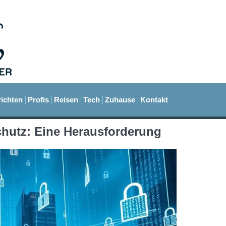
ichten
Profis
Reisen
Tech
Zuhause
Kontakt
chutz: Eine Herausforderung