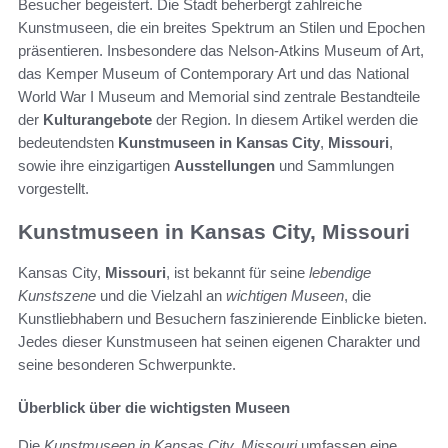
Besucher begeistert. Die Stadt beherbergt zahlreiche
Kunstmuseen, die ein breites Spektrum an Stilen und Epochen
präsentieren. Insbesondere das Nelson-Atkins Museum of Art,
das Kemper Museum of Contemporary Art und das National
World War I Museum and Memorial sind zentrale Bestandteile
der
Kulturangebote
der Region. In diesem Artikel werden die
bedeutendsten
Kunstmuseen in Kansas City
,
Missouri
,
sowie ihre einzigartigen
Ausstellungen
und Sammlungen
vorgestellt.
Kunstmuseen in Kansas City, Missouri
Kansas City,
Missouri
, ist bekannt für seine
lebendige
Kunstszene
und die Vielzahl an
wichtigen Museen
, die
Kunstliebhabern und Besuchern faszinierende Einblicke bieten.
Jedes dieser Kunstmuseen hat seinen eigenen Charakter und
seine besonderen Schwerpunkte.
Überblick über die wichtigsten Museen
Die
Kunstmuseen in Kansas City, Missouri
umfassen eine