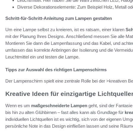
Leuchtmittel: Hier haben Sie die Wahl zwischen LED, Halo
Diverse Dekorationselemente: Zum Beispiel Holz, Metall oder
Schritt-für-Schritt-Anleitung zum Lampen gestalten
Um eine Lampe selbst zu kreieren, ist es ratsam, einer klaren
Sch
mit der Planung Ihres Designs. Anschließend messen Sie alle Mat
Montieren Sie dann die Lampenfassung und das Kabel, und achten
umfassen das korrekte Anbringen der Isolierung und die Vermei
Leuchtmittel ein und testen die Lampe.
Tipps zur Auswahl des richtigen Lampenschirms
Der Lampenschirm spielt eine zentrale Rolle bei der >kreativen B
Kreative Ideen für einzigartige Lichtquelle
Wenn es um
maßgeschneiderte Lampen
geht, sind der Fantasi
bis hin zu alten Glühbirnen – fast alles kann als Grundlage für
krea
individuellen Lichtquellen ist es wichtig, sich von der eigenen Um
persönliche Note in das Design einfließen lassen und seine Räume