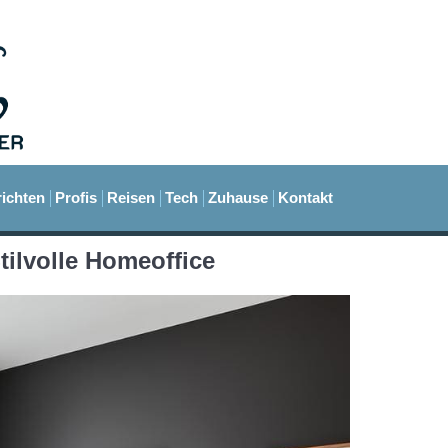
ichten
Profis
Reisen
Tech
Zuhause
Kontakt
ilvolle Homeoffice