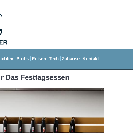
ichten
Profis
Reisen
Tech
Zuhause
Kontakt
r Das Festtagsessen