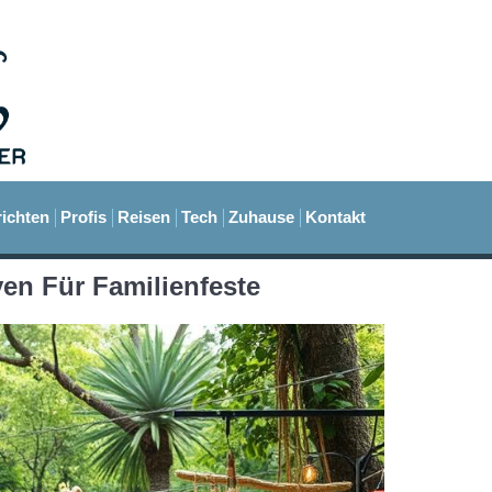
ichten
Profis
Reisen
Tech
Zuhause
Kontakt
ven Für Familienfeste