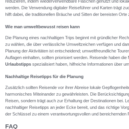
reduzieren, indem wiederverwendbare Flaschen genutzt und lokale
werden. Die Verwendung digitaler Reiseführer und Karten trägt z
hilft dabei, die traditionellen Bräuche und Sitten der bereisten Orte
Wie man umweltbewusst reisen kann
Die Planung eines nachhaltigen Trips beginnt mit gründlicher Reche
zu wählen, die über verlässliche Umweltzeichen verfügen und dami
Planung der Aktivitäten ist entscheidend; umweltfreundliche Tour
Auflagen einhalten, sollten priorisiert werden. Reisende haben die 
Urlaubstipps
spezialisiert haben, hilfreiche Informationen über 
Nachhaltige Reisetipps für die Planung
Zusätzlich sollten Reisende vor ihrer Abreise lokale Gepflogenhe
harmonisches Miteinander zu gewährleisten. Die Berücksichtigung
Reisen, sondern trägt auch zur Erhaltung der Destinationen bei. 
nachhaltiger Reisetipps an jeder Ecke bereit, und das richtige Vo
der Schlüssel zu einem verantwortungsvollen und bereichernden R
FAQ