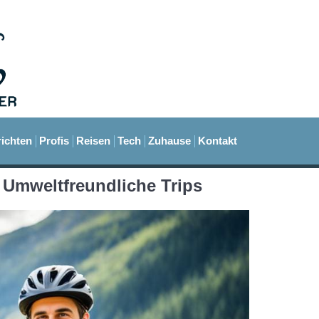
ichten
Profis
Reisen
Tech
Zuhause
Kontakt
 Umweltfreundliche Trips