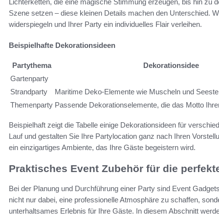
Lichterketten, die eine magische Stimmung erzeugen, bis hin zu de
Szene setzen – diese kleinen Details machen den Unterschied. Wä
widerspiegeln und Ihrer Party ein individuelles Flair verleihen.
Beispielhafte Dekorationsideen
Partythema
Dekorationsidee
Gartenparty
Strandparty
Maritime Deko-Elemente wie Muscheln und Seeste
Themenparty
Passende Dekorationselemente, die das Motto Ihrer
Beispielhaft zeigt die Tabelle einige Dekorationsideen für verschie
Lauf und gestalten Sie Ihre Partylocation ganz nach Ihren Vorstell
ein einzigartiges Ambiente, das Ihre Gäste begeistern wird.
Praktisches Event Zubehör für die perfekt
Bei der Planung und Durchführung einer Party sind Event Gadgets
nicht nur dabei, eine professionelle Atmosphäre zu schaffen, sond
unterhaltsames Erlebnis für Ihre Gäste. In diesem Abschnitt werd