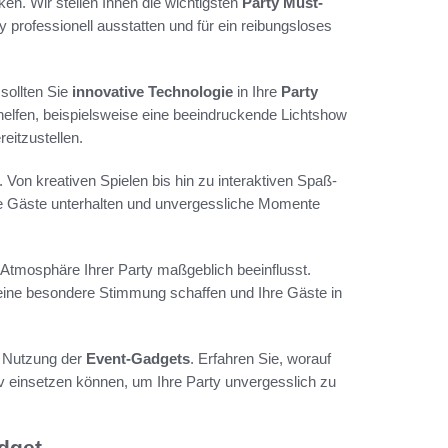
en. Wir stellen Ihnen die wichtigsten
Party Must-
y professionell ausstatten und für ein reibungsloses
sollten Sie
innovative Technologie
in Ihre
Party
helfen, beispielsweise eine beeindruckende Lichtshow
reitzustellen.
. Von kreativen Spielen bis hin zu interaktiven Spaß-
hre Gäste unterhalten und unvergessliche Momente
e Atmosphäre Ihrer Party maßgeblich beeinflusst.
eine besondere Stimmung schaffen und Ihre Gäste in
 Nutzung der
Event-Gadgets
. Erfahren Sie, worauf
iv einsetzen können, um Ihre Party unvergesslich zu
adget