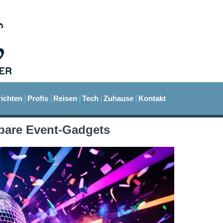
ichten
Profis
Reisen
Tech
Zuhause
Kontakt
tbare Event-Gadgets