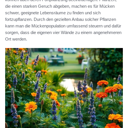
die einen starken Geruch abgeben, machen es für Mücken
schwer, geeignete Lebensräume zu finden und sich
fortzupflanzen. Durch den gezielten Anbau solcher Pflanzen
kann man die Mückenpopulation umfassend steuern und dafür
sorgen, dass die eigenen vier Wände zu einem angenehmeren
Ort werden.