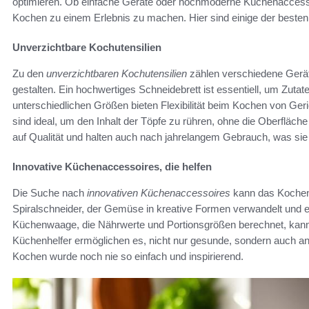
optimieren. Ob einfache Geräte oder hochmoderne Küchenaccessoir
Kochen zu einem Erlebnis zu machen. Hier sind einige der beste
Unverzichtbare Kochutensilien
Zu den
unverzichtbaren Kochutensilien
zählen verschiedene Geräte
gestalten. Ein hochwertiges Schneidebrett ist essentiell, um Zuta
unterschiedlichen Größen bieten Flexibilität beim Kochen von Geric
sind ideal, um den Inhalt der Töpfe zu rühren, ohne die Oberfläc
auf Qualität und halten auch nach jahrelangem Gebrauch, was sie
Innovative Küchenaccessoires, die helfen
Die Suche nach
innovativen Küchenaccessoires
kann das Kochen e
Spiralschneider, der Gemüse in kreative Formen verwandelt und ein
Küchenwaage, die Nährwerte und Portionsgrößen berechnet, kann
Küchenhelfer ermöglichen es, nicht nur gesunde, sondern auch an
Kochen wurde noch nie so einfach und inspirierend.