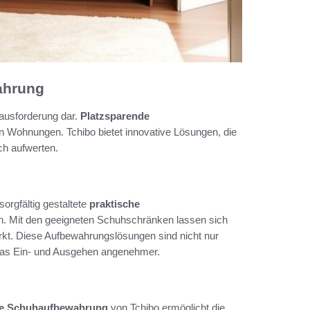
ahrung
rausforderung dar.
Platzsparende
n Wohnungen. Tchibo bietet innovative Lösungen, die
ch aufwerten.
orgfältig gestaltete
praktische
en. Mit den geeigneten Schuhschränken lassen sich
irkt. Diese Aufbewahrungslösungen sind nicht nur
 das Ein- und Ausgehen angenehmer.
he Schuhaufbewahrung
von Tchibo ermöglicht die