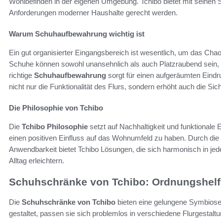
Wohlbefinden in der eigenen Umgebung. Tchibo bietet mit seinen
Anforderungen moderner Haushalte gerecht werden.
Warum Schuhaufbewahrung wichtig ist
Ein gut organisierter Eingangsbereich ist wesentlich, um das Cha
Schuhe können sowohl unansehnlich als auch Platzraubend sein, w
richtige
Schuhaufbewahrung
sorgt für einen aufgeräumten Eindr
nicht nur die Funktionalität des Flurs, sondern erhöht auch die Sic
Die Philosophie von Tchibo
Die
Tchibo Philosophie
setzt auf Nachhaltigkeit und funktionale 
einen positiven Einfluss auf das Wohnumfeld zu haben. Durch die
Anwendbarkeit bietet Tchibo Lösungen, die sich harmonisch in jed
Alltag erleichtern.
Schuhschränke von Tchibo: Ordnungshelfe
Die
Schuhschränke von Tchibo
bieten eine gelungene Symbios
gestaltet, passen sie sich problemlos in verschiedene Flurgestal