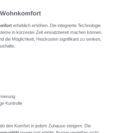
 Wohnkomfort
mfort
erheblich erhöhen. Die integrierte Technologie
ysteme in kürzester Zeit einsatzbereit machen können.
nd die Möglichkeit, Heizkosten signifikant zu senken,
ushalte.
imierung
e Kontrolle
ado den Komfort in jedem Zuhause steigern. Die
nqualität
insgesamt erhöht. Nutzer genießen nicht