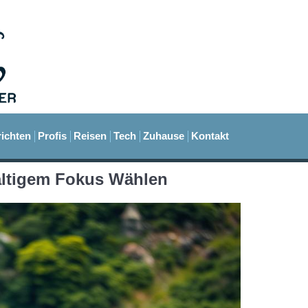
ichten
Profis
Reisen
Tech
Zuhause
Kontakt
altigem Fokus Wählen