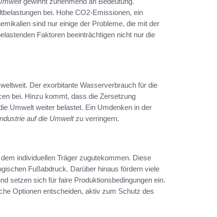
 Umwelt
gewinnt zunehmend an Bedeutung.
eltbelastungen bei. Hohe CO2-Emissionen, ein
ikalien sind nur einige der Probleme, die mit der
lastenden Faktoren beeinträchtigen nicht nur die
 weltweit. Der exorbitante Wasserverbrauch für die
rcen bei. Hinzu kommt, dass die Zersetzung
 die Umwelt weiter belastet. Ein Umdenken in der
dustrie auf die Umwelt
zu verringern.
 nur dem individuellen Träger zugutekommen. Diese
logischen Fußabdruck. Darüber hinaus fördern viele
und setzen sich für faire Produktionsbedingungen ein.
iche Optionen entscheiden, aktiv zum Schutz des