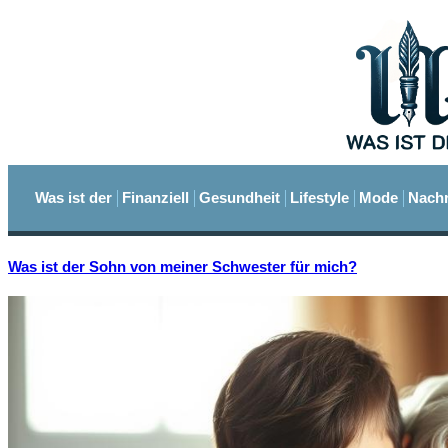
Was ist der
Finanziell
Gesundheit
Lifestyle
Mode
Nachr
Was ist der Sohn von meiner Schwester für mich?