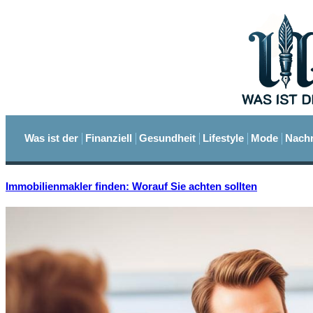
Was ist der
Finanziell
Gesundheit
Lifestyle
Mode
Nachr
Immobilienmakler finden: Worauf Sie achten sollten