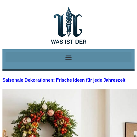
Saisonale Dekorationen: Frische Ideen für jede Jahreszeit