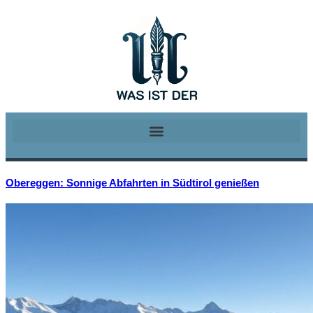
Obereggen: Sonnige Abfahrten in Südtirol genießen