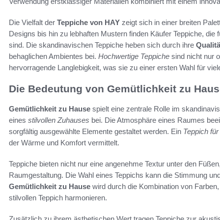
Verwendung erstklassiger Materialien kombiniert mit einem innova
Die Vielfalt der
Teppiche von HAY
zeigt sich in einer breiten Pal
Designs bis hin zu lebhaften Mustern finden Käufer Teppiche, die für
sind. Die skandinavischen Teppiche heben sich durch ihre
Qualitä
behaglichen Ambientes bei.
Hochwertige Teppiche
sind nicht nur 
hervorragende Langlebigkeit, was sie zu einer ersten Wahl für vie
Die Bedeutung von Gemütlichkeit zu Haus
Gemütlichkeit zu Hause
spielt eine zentrale Rolle im skandinav
eines
stilvollen Zuhauses
bei. Die Atmosphäre eines Raumes beein
sorgfältig ausgewählte Elemente gestaltet werden. Ein
Teppich fü
der Wärme und Komfort vermittelt.
Teppiche bieten nicht nur eine angenehme Textur unter den Füßen, 
Raumgestaltung. Die Wahl eines Teppichs kann die Stimmung un
Gemütlichkeit zu Hause
wird durch die Kombination von Farben, 
stilvollen Teppich harmonieren.
Zusätzlich zu ihrem ästhetischen Wert tragen Teppiche zur akus