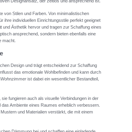
tiven Designansatz, der zeitlos und ansprechend ist.
ette von Stilen und Farben. Von minimalistischen
 ihre individuellen Einrichtungsstile perfekt geeignet
t
und Ästhetik hervor und tragen zur Schaffung eines
optisch ansprechend, sondern bieten ebenfalls eine
le macht.
e
ischen Design und trägt entscheidend zur Schaffung
flusst das emotionale Wohlbefinden und kann durch
r Wohnzimmer
ist dabei ein wesentlicher Bestandteil,
sie fungieren auch als visuelle Verbindungen in der
d das Ambiente eines Raumes erheblich verbessern.
Mustern und Materialien verstärkt, die mit einem
tischen Dämmung bei und schaffen eine einladende