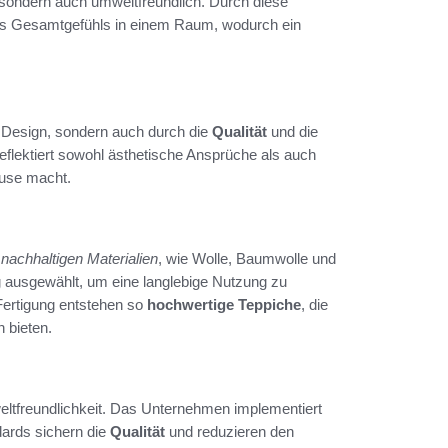
g, sondern auch umweltfreundlich. Durch diese
 des Gesamtgefühls in einem Raum, wodurch ein
.
 Design, sondern auch durch die
Qualität
und die
eflektiert sowohl ästhetische Ansprüche als auch
ause macht.
n
nachhaltigen Materialien
, wie Wolle, Baumwolle und
ig ausgewählt, um eine langlebige Nutzung zu
Fertigung entstehen so
hochwertige Teppiche
, die
 bieten.
tfreundlichkeit. Das Unternehmen implementiert
dards sichern die
Qualität
und reduzieren den