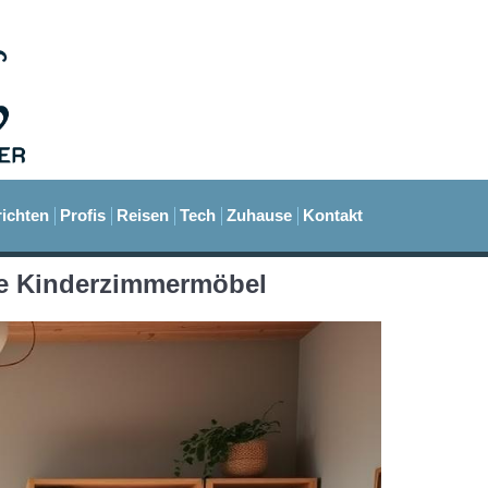
ichten
Profis
Reisen
Tech
Zuhause
Kontakt
he Kinderzimmermöbel