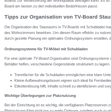
Boards zur Verbesserung der Wohnqualität beitragen kann. Es ist
Board am besten zu den individuellen Bedürfnissen passt.
Tipps zur Organisation von TV-Board Sta
Die Organisation des Stauraums in TV-Boards mit Schubladen ka
des Wohnzimmers bewirken. Um diesen Raum effektiv zu nutzen, 
durch gezielte Planung ein optimales Ordnungssystem erstellen, 
Ordnungssysteme für TV-Möbel mit Schubladen
Für eine optimale
TV-Board Organisation
sind Ordnungssysteme vo
Behälter helfen, verschiedene Gegenstände strukturiert zu lagern. 
Trennfächer für die Schubladen ermöglichen eine klare Unter
Kleine Aufbewahrungsboxen eignen sich ideal für Fernbedi
Etikettenlösung hilft, Inhalte schnell zu identifizieren und so
Wichtige Überlegungen zur Platznutzung
Bei der Einrichtung ist es wichtig, die verfügbaren Platzreserve
Platznutzung führt nicht nur zu mehr Ordnung, sondern auch zu 