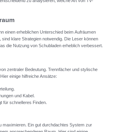
 entscheidend zu analysieren, welche Art von TV-
uraum
nn einen erheblichen Unterschied beim Aufräumen
sind klare Strategien notwendig. Die Leser können
das die Nutzung von Schubladen erheblich verbessert.
n zentraler Bedeutung. Trennfächer und stylische
Hier einige hilfreiche Ansätze:
teilung.
enungen und Kabel.
rgt für schnelleres Finden.
n zu maximieren. Ein gut durchdachtes System zur
einem ansprechenderen Raum. Hier sind einige