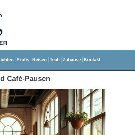
ichten
Profis
Reisen
Tech
Zuhause
Kontakt
d Café-Pausen