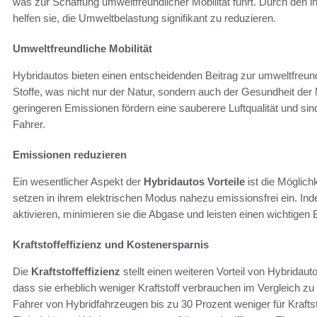
was zur Schaffung umweltfreundlicher Mobilität führt. Durch den i
helfen sie, die Umweltbelastung signifikant zu reduzieren.
Umweltfreundliche Mobilität
Hybridautos bieten einen entscheidenden Beitrag zur umweltfreundl
Stoffe, was nicht nur der Natur, sondern auch der Gesundheit de
geringeren Emissionen fördern eine sauberere Luftqualität und si
Fahrer.
Emissionen reduzieren
Ein wesentlicher Aspekt der
Hybridautos Vorteile
ist die Möglich
setzen in ihrem elektrischen Modus nahezu emissionsfrei ein. In
aktivieren, minimieren sie die Abgase und leisten einen wichtigen
Kraftstoffeffizienz und Kostenersparnis
Die
Kraftstoffeffizienz
stellt einen weiteren Vorteil von Hybridau
dass sie erheblich weniger Kraftstoff verbrauchen im Vergleich z
Fahrer von Hybridfahrzeugen bis zu 30 Prozent weniger für Kraft