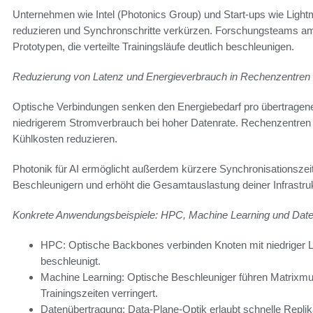
Unternehmen wie Intel (Photonics Group) und Start-ups wie Lightma
reduzieren und Synchronschritte verkürzen. Forschungsteams a
Prototypen, die verteilte Trainingsläufe deutlich beschleunigen.
Reduzierung von Latenz und Energieverbrauch in Rechenzentren
Optische Verbindungen senken den Energiebedarf pro übertragene
niedrigerem Stromverbrauch bei hoher Datenrate. Rechenzentren 
Kühlkosten reduzieren.
Photonik für AI ermöglicht außerdem kürzere Synchronisationszei
Beschleunigern und erhöht die Gesamtauslastung deiner Infrastruk
Konkrete Anwendungsbeispiele: HPC, Machine Learning und Dat
HPC: Optische Backbones verbinden Knoten mit niedriger 
beschleunigt.
Machine Learning: Optische Beschleuniger führen Matrixmulti
Trainingszeiten verringert.
Datenübertragung: Data-Plane-Optik erlaubt schnelle Repli