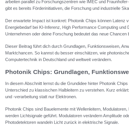
arbeiten parallel zu Forschungszentren wie IMEC und Fraunhofer-
gibt es bereits Förderinitiativen, die Forschung und industrielle Sk
Der erwartete Impact ist konkret: Photonik Chips können Latenz 
Energiebedarf bei KI-Inferenz, High Performance Computing und D
Unternehmen oder deine Forschung bedeutet das neue Chancen b
Dieser Beitrag führt dich durch Grundlagen, Funktionsweisen, A
Marktchancen. So kannst du besser einschätzen, wie photonische 
Computertechnik in Deutschland und weltweit verändern.
Photonik Chips: Grundlagen, Funktionswei
In diesem Abschnitt lernst du die Grundidee hinter Photonik Chip
Unterschied zu klassischen Halbleitern zu verstehen. Kurz erklärt: 
und -verarbeitung statt nur Elektronen.
Photonik Chips sind Bauelemente mit Wellenleitern, Modulatoren, P
werden Lichtsignale geführt. Modulatoren verändern Amplitude od
Photodetektoren wandeln Licht zurück in elektrische Signale.