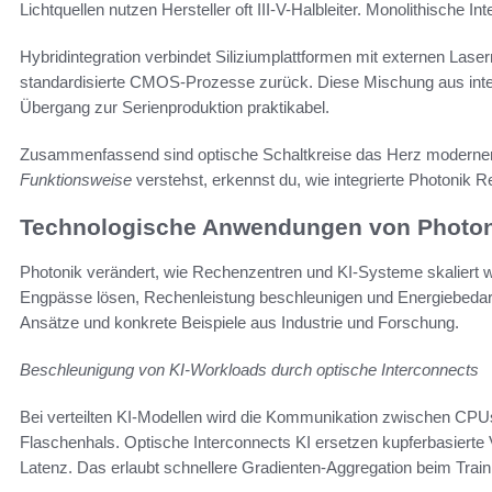
Lichtquellen nutzen Hersteller oft III-V-Halbleiter. Monolithische I
Hybridintegration verbindet Siliziumplattformen mit externen Laser
standardisierte CMOS-Prozesse zurück. Diese Mischung aus integr
Übergang zur Serienproduktion praktikabel.
Zusammenfassend sind optische Schaltkreise das Herz moderne
Funktionsweise
verstehst, erkennst du, wie integrierte Photonik Re
Technologische Anwendungen von Photoni
Photonik verändert, wie Rechenzentren und KI-Systeme skaliert w
Engpässe lösen, Rechenleistung beschleunigen und Energiebedarf
Ansätze und konkrete Beispiele aus Industrie und Forschung.
Beschleunigung von KI-Workloads durch optische Interconnects
Bei verteilten KI-Modellen wird die Kommunikation zwischen CPUs
Flaschenhals. Optische Interconnects KI ersetzen kupferbasierte
Latenz. Das erlaubt schnellere Gradienten-Aggregation beim Train