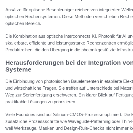
Ansätze für optische Beschleuniger reichen von integrierten Wellen
optischen Rechensystemen. Diese Methoden verschieben Rechena
optischen Bereich.
Die Kombination aus optische Interconnects KI, Photonik für AI u
skalierbare, effiziente und leistungsstarke Rechenzentren ermögli
Produktreihen, die den Übergang in die photonikgestützte Infrastr
Herausforderungen bei der Integration vo
Systeme
Die Einbindung von photonischen Bauelementen in etablierte Elektr
und wirtschaftliche Fragen. Sie treffen auf Unterschiede bei Mater
Weg zur Serienfertigung erschweren. Ein klarer Blick auf Fertigun
praktikable Lösungen zu priorisieren.
Viele Foundries sind auf Silizium-CMOS-Prozesse optimiert. Die E
zusätzliche Prozessschritte wie Waveguide-Patterning oder Thin-F
weil Werkzeuge, Masken und Design-Rule-Checks nicht immer kom