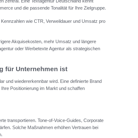
n zentral. Eine Textagentur Deutschland kennt
rce und die passende Tonalität für Ihre Zielgruppe.
und Kennzahlen wie CTR, Verweildauer und Umsatz pro
iedrigere Akquisekosten, mehr Umsatz und längere
agentur oder Werbetexte Agentur als strategischen
g für Unternehmen ist
ar und wiedererkennbar wird. Eine definierte Brand
hre Positionierung im Markt und schaffen
erte transportieren. Tone-of-Voice-Guides, Corporate
härfen. Solche Maßnahmen erhöhen Vertrauen bei
n.