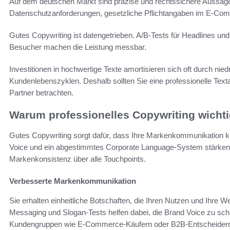
Auf dem deutschen Markt sind präzise und rechtssichere Aussage
Datenschutzanforderungen, gesetzliche Pflichtangaben im E‑Comme
Gutes Copywriting ist datengetrieben. A/B‑Tests für Headlines 
Besucher machen die Leistung messbar.
Investitionen in hochwertige Texte amortisieren sich oft durch n
Kundenlebenszyklen. Deshalb sollten Sie eine professionelle Text
Partner betrachten.
Warum professionelles Copywriting wichti
Gutes Copywriting sorgt dafür, dass Ihre Markenkommunikation kl
Voice und ein abgestimmtes Corporate Language-System stärken I
Markenkonsistenz über alle Touchpoints.
Verbesserte Markenkommunikation
Sie erhalten einheitliche Botschaften, die Ihren Nutzen und Ihre W
Messaging und Slogan-Tests helfen dabei, die Brand Voice zu sc
Kundengruppen wie E‑Commerce-Käufern oder B2B-Entscheider