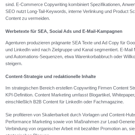
sind. E-Commerce Copywriting kombiniert Spezifikationen, Anwen
SEO nutzt Long‑Tail‑Keywords, interne Verlinkung und Product S
Content zu vermeiden.
Werbetexte für SEA, Social Ads und E‑Mail‑Kampagnen
Agenturen produzieren prägnante SEA Texte und Ad Copy für Goo
und LinkedIn wird nach Zielgruppe und Kanal segmentiert. E‑Mail
und Automations‑Sequenzen, etwa Warenkorbabbruch oder Willko
steigern.
Content‑Strategie und redaktionelle Inhalte
Im strategischen Bereich erstellen Copywriting Firmen Content St
KPI‑Definition. Content Marketing umfasst Blogartikel, Whitepape
einschließlich B2B Content für LinkedIn oder Fachmagazine.
Sie profitieren von Skalierbarkeit durch Vorlagen und Content‑Hub
Performance Marketing sowie von Maßnahmen zur Lead‑Generierun
Verbindung von organischer Arbeit mit bezahlter Promotion an, si