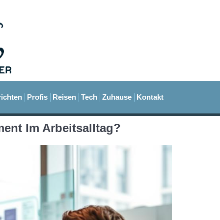
ichten
Profis
Reisen
Tech
Zuhause
Kontakt
nt Im Arbeitsalltag?