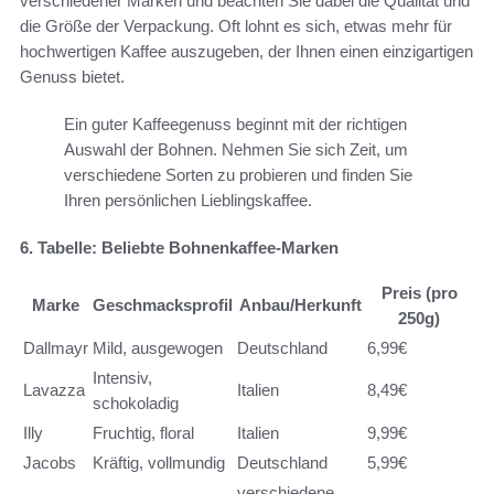
verschiedener Marken und beachten Sie dabei die Qualität und
die Größe der Verpackung. Oft lohnt es sich, etwas mehr für
hochwertigen Kaffee auszugeben, der Ihnen einen einzigartigen
Genuss bietet.
Ein guter Kaffeegenuss beginnt mit der richtigen
Auswahl der Bohnen. Nehmen Sie sich Zeit, um
verschiedene Sorten zu probieren und finden Sie
Ihren persönlichen Lieblingskaffee.
6. Tabelle: Beliebte Bohnenkaffee-Marken
Preis (pro
Marke
Geschmacksprofil
Anbau/Herkunft
250g)
Dallmayr
Mild, ausgewogen
Deutschland
6,99€
Intensiv,
Lavazza
Italien
8,49€
schokoladig
Illy
Fruchtig, floral
Italien
9,99€
Jacobs
Kräftig, vollmundig
Deutschland
5,99€
verschiedene