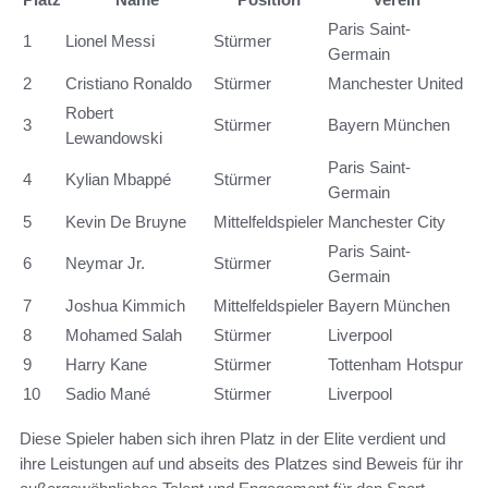
Paris Saint-
1
Lionel Messi
Stürmer
Germain
2
Cristiano Ronaldo
Stürmer
Manchester United
Robert
3
Stürmer
Bayern München
Lewandowski
Paris Saint-
4
Kylian Mbappé
Stürmer
Germain
5
Kevin De Bruyne
Mittelfeldspieler
Manchester City
Paris Saint-
6
Neymar Jr.
Stürmer
Germain
7
Joshua Kimmich
Mittelfeldspieler
Bayern München
8
Mohamed Salah
Stürmer
Liverpool
9
Harry Kane
Stürmer
Tottenham Hotspur
10
Sadio Mané
Stürmer
Liverpool
Diese Spieler haben sich ihren Platz in der Elite verdient und
ihre Leistungen auf und abseits des Platzes sind Beweis für ihr