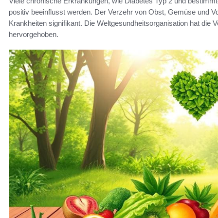
Viele chronische Erkrankungen, wie Diabetes Typ 2 und bestimm
positiv beeinflusst werden. Der Verzehr von Obst, Gemüse und Vo
Krankheiten signifikant. Die Weltgesundheitsorganisation hat die 
hervorgehoben.