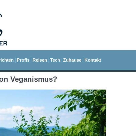
ichten
Profis
Reisen
Tech
Zuhause
Kontakt
 Von Veganismus?